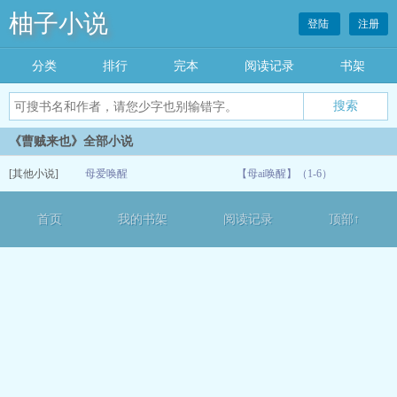
柚子小说
登陆
注册
分类
排行
完本
阅读记录
书架
《曹贼来也》全部小说
[其他小说]
母爱唤醒
【母ai唤醒】（1-6）
07-06
首页
我的书架
阅读记录
顶部↑