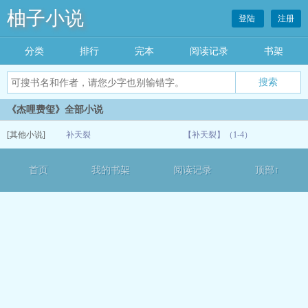
柚子小说
登陆
注册
分类
排行
完本
阅读记录
书架
《杰哩费玺》全部小说
[其他小说]
补天裂
【补天裂】（1-4）
07-07
首页
我的书架
阅读记录
顶部↑