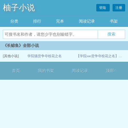
柚子小说
登陆
注册
分类
排行
完本
阅读记录
书架
《长鲸鱼》全部小说
[其他小说]
学院骚货争夺校花之名
【学院sao货争夺校花之名】（1-6）
07-07
首页
我的书架
阅读记录
顶部↑