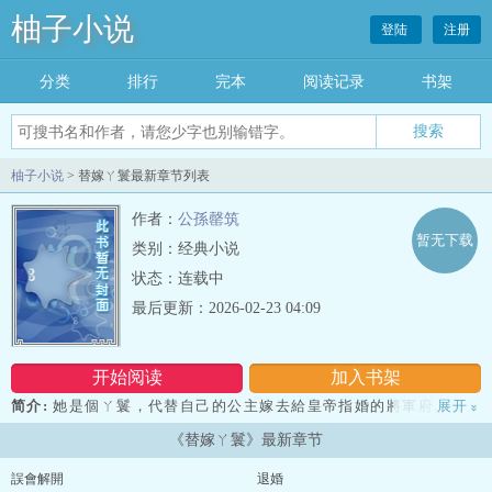
柚子小说
登陆
注册
分类
排行
完本
阅读记录
书架
柚子小说
> 替嫁ㄚ鬟最新章节列表
作者：
公孫罄筑
暂无下载
类别：经典小说
状态：连载中
最后更新：2026-02-23 04:09
开始阅读
加入书架
简介:
她是個ㄚ鬟，代替自己的公主嫁去給皇帝指婚的將軍府。公主
展开
»
跟著愛人私奔。聽說那個將軍因為行走不方便，就沒有出征。她嫁過
《替嫁ㄚ鬟》最新章节
去才發現，根本是騙人的！她逃，他追，她插翅難飛。而她逃到天涯
海角，還是會被他抓回來。她似乎逃不出他的手掌心了。...
誤會解開
退婚