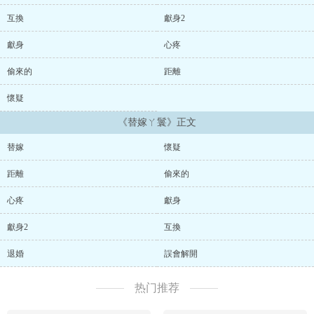
互換
獻身2
獻身
心疼
偷來的
距離
懷疑
《替嫁ㄚ鬟》正文
替嫁
懷疑
距離
偷來的
心疼
獻身
獻身2
互換
退婚
誤會解開
热门推荐