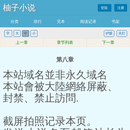
柚子小说
登陆
注册
分类
排行
完本
阅读记录
书架
字:
大
中
小
护眼
关灯
上一章
章节列表
下一章
第八章
本站域名並非永久域名
本站會被大陸網絡屏蔽、
封禁、禁止訪問.
截屏拍照记录本页。