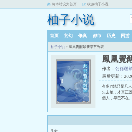
将本站设为首页
收藏柚子小说
柚子小说
首页
玄幻
修真
都市
历史
网游
柚子小说
> 鳳凰覺醒最新章节列表
鳳凰覺
作者：
公孫罄
最后更新：2026-0
有多P!她只是凡
失去她，才真正甦
個人，早已不在
生命