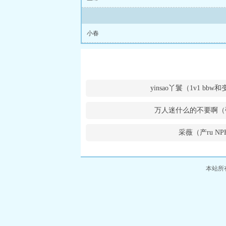
小春
yinsao丫鬟（1v1 bb
万人迷什么的不要啊（
采薇（产ru NP
本站所