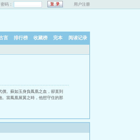
密码：
用户注册
古言
排行榜
收藏榜
完本
阅读记录
代價。蘇如玉身負鳳凰之血，卻直到
她。當鳳凰展翼之時，他想守住的那