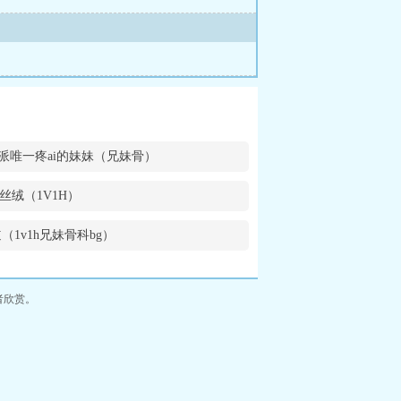
派唯一疼ai的妹妹（兄妹骨）
丝绒（1V1H）
（1v1h兄妹骨科bg）
者欣赏。