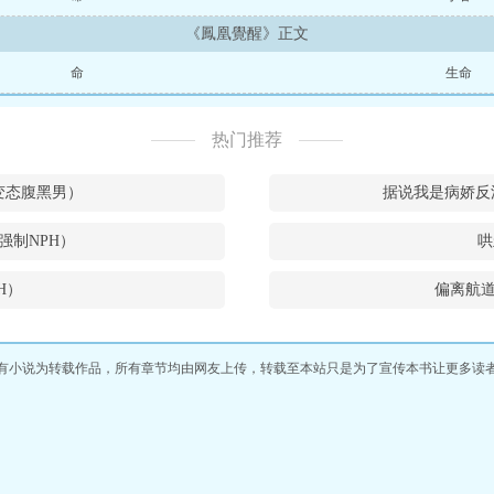
《鳳凰覺醒》正文
命
生命
热门推荐
w和变态腹黑男）
据说我是病娇反
强制NPH）
哄
H）
偏离航道
有小说为转载作品，所有章节均由网友上传，转载至本站只是为了宣传本书让更多读