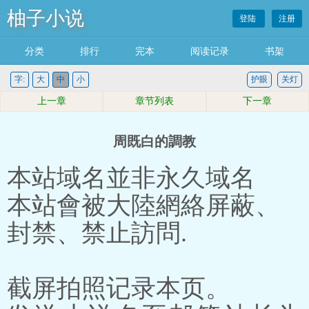
柚子小说
登陆
注册
分类
排行
完本
阅读记录
书架
字:
大
中
小
护眼
关灯
上一章
章节列表
下一章
周既白的調教
本站域名並非永久域名
本站會被大陸網絡屏蔽、
封禁、禁止訪問.
截屏拍照记录本页。