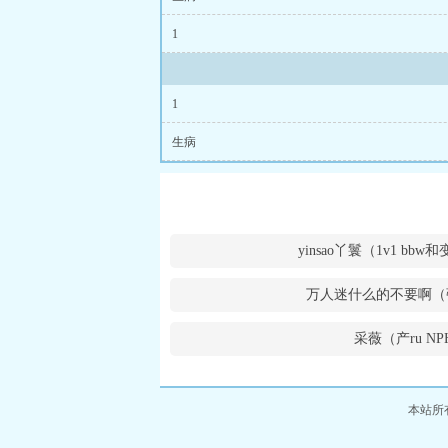
1
1
生病
yinsao丫鬟（1v1 bb
万人迷什么的不要啊（
采薇（产ru NP
本站所