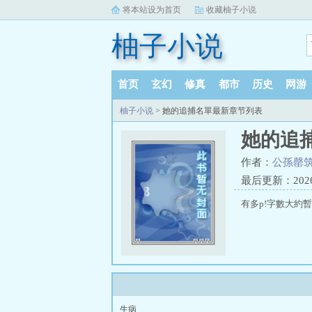
将本站设为首页
收藏柚子小说
柚子小说
首页
玄幻
修真
都市
历史
网游
柚子小说
> 她的追捕名單最新章节列表
她的追
作者：
公孫罄
最后更新：2026-0
有多p!字數大約
生病