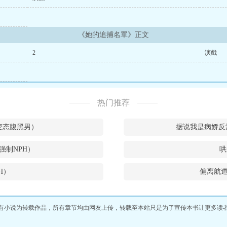
《她的追捕名單》正文
2
演戲
热门推荐
w和变态腹黑男）
据说我是病娇反
强制NPH）
哄
H）
偏离航道
有小说为转载作品，所有章节均由网友上传，转载至本站只是为了宣传本书让更多读