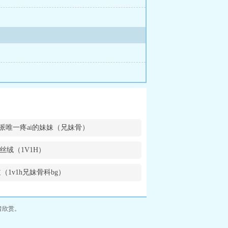
派唯一疼ai的妹妹（兄妹骨）
丝绒（1V1H）
（1v1h兄妹骨科bg）
者欣赏。