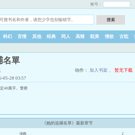
账号：
科幻
言情
其他
经典
同人
高辣
耽美
情欲
古耽
捕名單
筑
动作：
加入书架
、
暂无下载
5-28 03:57
暫定40萬字。警察
《她的追捕名單》最新章节
演戲
2