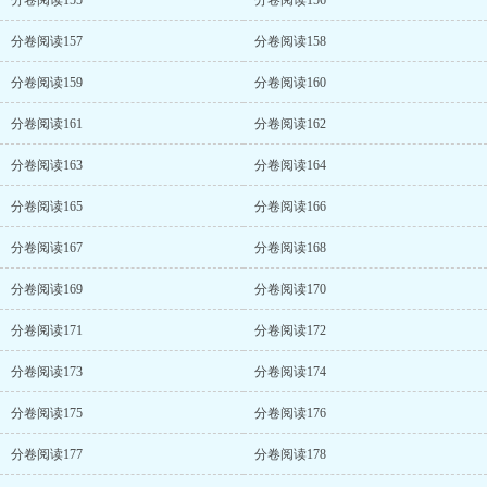
分卷阅读155
分卷阅读156
分卷阅读157
分卷阅读158
分卷阅读159
分卷阅读160
分卷阅读161
分卷阅读162
分卷阅读163
分卷阅读164
分卷阅读165
分卷阅读166
分卷阅读167
分卷阅读168
分卷阅读169
分卷阅读170
分卷阅读171
分卷阅读172
分卷阅读173
分卷阅读174
分卷阅读175
分卷阅读176
分卷阅读177
分卷阅读178