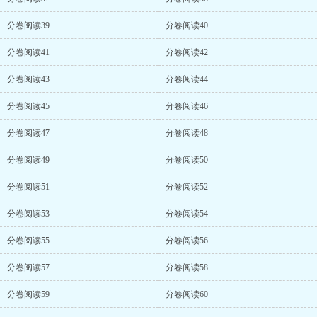
分卷阅读39
分卷阅读40
分卷阅读41
分卷阅读42
分卷阅读43
分卷阅读44
分卷阅读45
分卷阅读46
分卷阅读47
分卷阅读48
分卷阅读49
分卷阅读50
分卷阅读51
分卷阅读52
分卷阅读53
分卷阅读54
分卷阅读55
分卷阅读56
分卷阅读57
分卷阅读58
分卷阅读59
分卷阅读60