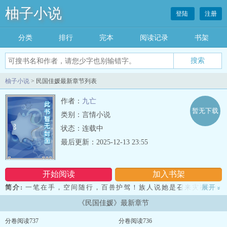
柚子小说
登陆
注册
分类
排行
完本
阅读记录
书架
柚子小说
> 民国佳媛最新章节列表
作者：
九亡
暂无下载
类别：言情小说
状态：连载中
最后更新：2025-12-13 23:55
开始阅读
加入书架
简介:
一笔在手，空间随行，百兽护驾！族人说她是召来灾祸的妖
展开
»
孽，她却带着娘和弟弟辗转求生中，截火车、炸机窝，捣毁鬼子yin谋
《民国佳媛》最新章节
无数，成了抗战队伍中的神话！...
分卷阅读737
分卷阅读736