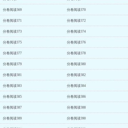
分卷阅读369
分卷阅读370
分卷阅读371
分卷阅读372
分卷阅读373
分卷阅读374
分卷阅读375
分卷阅读376
分卷阅读377
分卷阅读378
分卷阅读379
分卷阅读380
分卷阅读381
分卷阅读382
分卷阅读383
分卷阅读384
分卷阅读385
分卷阅读386
分卷阅读387
分卷阅读388
分卷阅读389
分卷阅读390