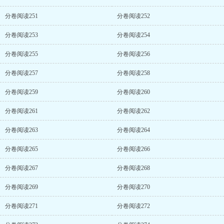
分卷阅读251
分卷阅读252
分卷阅读253
分卷阅读254
分卷阅读255
分卷阅读256
分卷阅读257
分卷阅读258
分卷阅读259
分卷阅读260
分卷阅读261
分卷阅读262
分卷阅读263
分卷阅读264
分卷阅读265
分卷阅读266
分卷阅读267
分卷阅读268
分卷阅读269
分卷阅读270
分卷阅读271
分卷阅读272