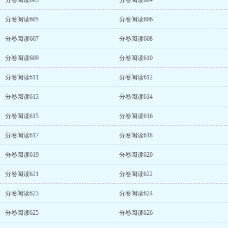
分卷阅读603
分卷阅读604
分卷阅读605
分卷阅读606
分卷阅读607
分卷阅读608
分卷阅读609
分卷阅读610
分卷阅读611
分卷阅读612
分卷阅读613
分卷阅读614
分卷阅读615
分卷阅读616
分卷阅读617
分卷阅读618
分卷阅读619
分卷阅读620
分卷阅读621
分卷阅读622
分卷阅读623
分卷阅读624
分卷阅读625
分卷阅读626