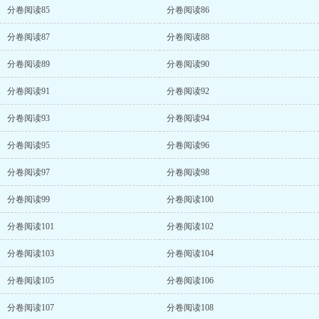
分卷阅读85
分卷阅读86
分卷阅读87
分卷阅读88
分卷阅读89
分卷阅读90
分卷阅读91
分卷阅读92
分卷阅读93
分卷阅读94
分卷阅读95
分卷阅读96
分卷阅读97
分卷阅读98
分卷阅读99
分卷阅读100
分卷阅读101
分卷阅读102
分卷阅读103
分卷阅读104
分卷阅读105
分卷阅读106
分卷阅读107
分卷阅读108