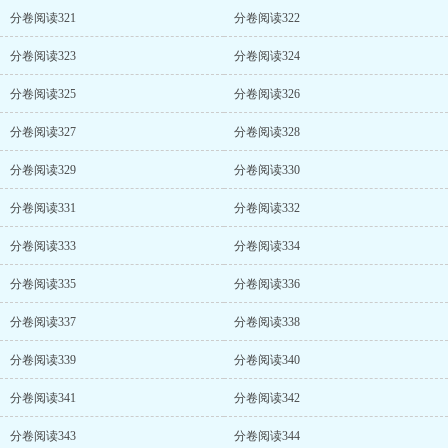
分卷阅读321
分卷阅读322
分卷阅读323
分卷阅读324
分卷阅读325
分卷阅读326
分卷阅读327
分卷阅读328
分卷阅读329
分卷阅读330
分卷阅读331
分卷阅读332
分卷阅读333
分卷阅读334
分卷阅读335
分卷阅读336
分卷阅读337
分卷阅读338
分卷阅读339
分卷阅读340
分卷阅读341
分卷阅读342
分卷阅读343
分卷阅读344