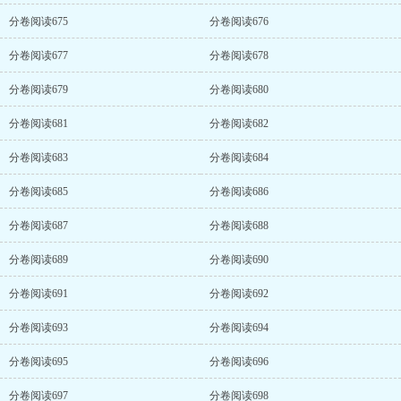
分卷阅读675
分卷阅读676
分卷阅读677
分卷阅读678
分卷阅读679
分卷阅读680
分卷阅读681
分卷阅读682
分卷阅读683
分卷阅读684
分卷阅读685
分卷阅读686
分卷阅读687
分卷阅读688
分卷阅读689
分卷阅读690
分卷阅读691
分卷阅读692
分卷阅读693
分卷阅读694
分卷阅读695
分卷阅读696
分卷阅读697
分卷阅读698