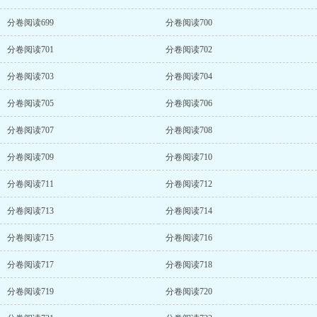
分卷阅读699
分卷阅读700
分卷阅读701
分卷阅读702
分卷阅读703
分卷阅读704
分卷阅读705
分卷阅读706
分卷阅读707
分卷阅读708
分卷阅读709
分卷阅读710
分卷阅读711
分卷阅读712
分卷阅读713
分卷阅读714
分卷阅读715
分卷阅读716
分卷阅读717
分卷阅读718
分卷阅读719
分卷阅读720