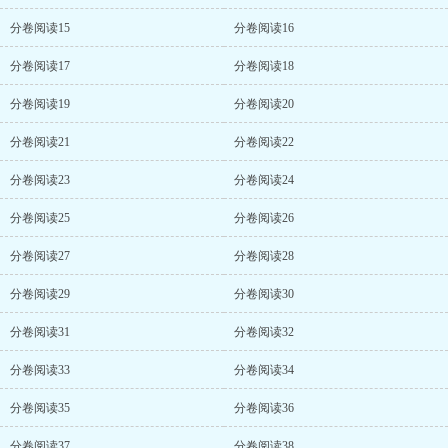
分卷阅读15
分卷阅读16
分卷阅读17
分卷阅读18
分卷阅读19
分卷阅读20
分卷阅读21
分卷阅读22
分卷阅读23
分卷阅读24
分卷阅读25
分卷阅读26
分卷阅读27
分卷阅读28
分卷阅读29
分卷阅读30
分卷阅读31
分卷阅读32
分卷阅读33
分卷阅读34
分卷阅读35
分卷阅读36
分卷阅读37
分卷阅读38