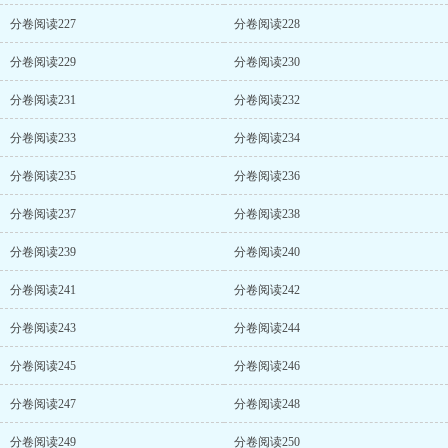
分卷阅读227
分卷阅读228
分卷阅读229
分卷阅读230
分卷阅读231
分卷阅读232
分卷阅读233
分卷阅读234
分卷阅读235
分卷阅读236
分卷阅读237
分卷阅读238
分卷阅读239
分卷阅读240
分卷阅读241
分卷阅读242
分卷阅读243
分卷阅读244
分卷阅读245
分卷阅读246
分卷阅读247
分卷阅读248
分卷阅读249
分卷阅读250