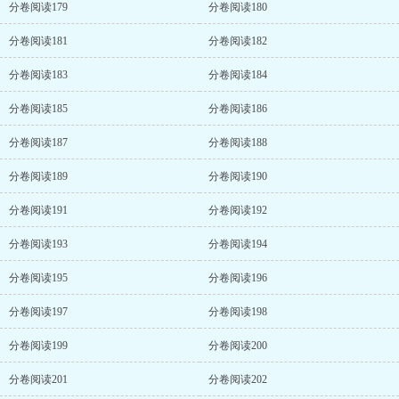
分卷阅读179
分卷阅读180
分卷阅读181
分卷阅读182
分卷阅读183
分卷阅读184
分卷阅读185
分卷阅读186
分卷阅读187
分卷阅读188
分卷阅读189
分卷阅读190
分卷阅读191
分卷阅读192
分卷阅读193
分卷阅读194
分卷阅读195
分卷阅读196
分卷阅读197
分卷阅读198
分卷阅读199
分卷阅读200
分卷阅读201
分卷阅读202