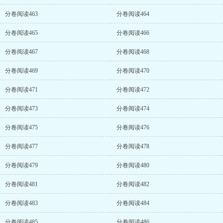
分卷阅读463
分卷阅读464
分卷阅读465
分卷阅读466
分卷阅读467
分卷阅读468
分卷阅读469
分卷阅读470
分卷阅读471
分卷阅读472
分卷阅读473
分卷阅读474
分卷阅读475
分卷阅读476
分卷阅读477
分卷阅读478
分卷阅读479
分卷阅读480
分卷阅读481
分卷阅读482
分卷阅读483
分卷阅读484
分卷阅读485
分卷阅读486