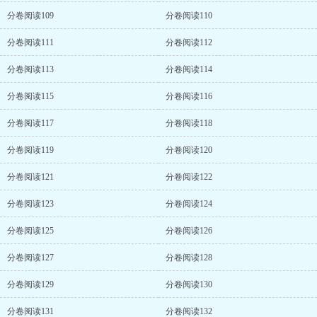
分卷阅读109
分卷阅读110
分卷阅读111
分卷阅读112
分卷阅读113
分卷阅读114
分卷阅读115
分卷阅读116
分卷阅读117
分卷阅读118
分卷阅读119
分卷阅读120
分卷阅读121
分卷阅读122
分卷阅读123
分卷阅读124
分卷阅读125
分卷阅读126
分卷阅读127
分卷阅读128
分卷阅读129
分卷阅读130
分卷阅读131
分卷阅读132