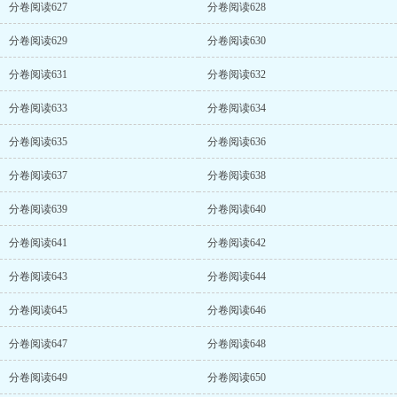
分卷阅读627
分卷阅读628
分卷阅读629
分卷阅读630
分卷阅读631
分卷阅读632
分卷阅读633
分卷阅读634
分卷阅读635
分卷阅读636
分卷阅读637
分卷阅读638
分卷阅读639
分卷阅读640
分卷阅读641
分卷阅读642
分卷阅读643
分卷阅读644
分卷阅读645
分卷阅读646
分卷阅读647
分卷阅读648
分卷阅读649
分卷阅读650