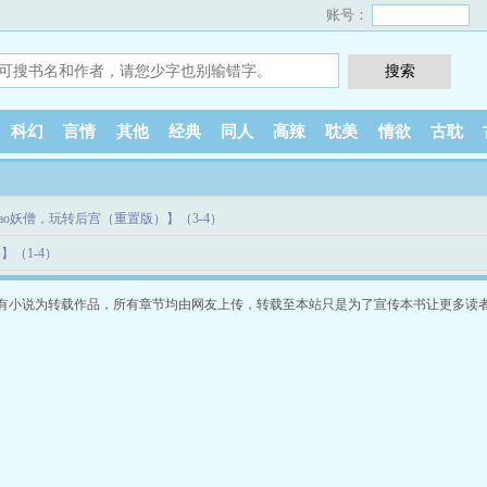
账号：
科幻
言情
其他
经典
同人
高辣
耽美
情欲
古耽
iao妖僧，玩转后宫（重置版）】（3-4）
】（1-4）
有小说为转载作品，所有章节均由网友上传，转载至本站只是为了宣传本书让更多读