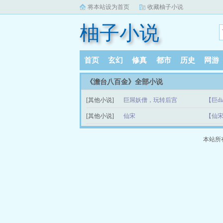
将本站设为首页
收藏柚子小说
柚子小说
首页
玄幻
修真
都市
历史
网游
《澹台八百金》全部小说
[其他小说]
巨屌妖僧，玩转后宫
【巨d
[其他小说]
仙宋
【仙宋
本站所