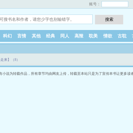
账号：
科幻
言情
其他
经典
同人
高辣
耽美
情欲
古耽
走来】（8）
有小说为转载作品，所有章节均由网友上传，转载至本站只是为了宣传本书让更多读