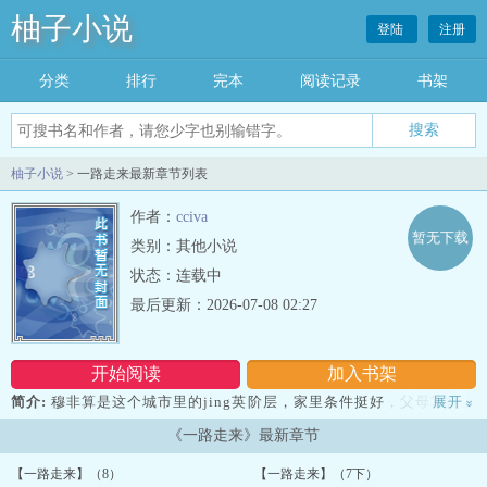
柚子小说
登陆
注册
分类
排行
完本
阅读记录
书架
柚子小说
> 一路走来最新章节列表
作者：
cciva
暂无下载
类别：其他小说
状态：连载中
最后更新：2026-07-08 02:27
开始阅读
加入书架
简介:
穆非算是这个城市里的jing英阶层，家里条件挺好，父母算得上
展开
»
是知识分子，母亲是教师，父亲算是个儒商，做点文玩字画的生意，
《一路走来》最新章节
他自己是个和医院打交道的大业务。...
【一路走来】（8）
【一路走来】（7下）