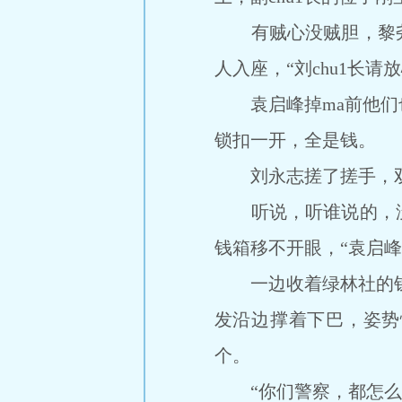
有贼心没贼胆，黎尧
人入座，“刘chu1长请
袁启峰掉ma前他们也
锁扣一开，全是钱。
刘永志搓了搓手，双眼
听说，听谁说的，没
钱箱移不开眼，“袁启
一边收着绿林社的钱，
发沿边撑着下巴，姿势
个。
“你们警察，都怎么