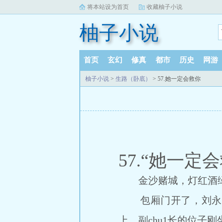
将本站设为首页
收藏柚子小说
柚子小说
首页
玄幻
修真
都市
历史
网游
柚子小说
>
生路（卧底）
> 57.她一定会救你
57.“她一定
金沙赌城，灯红酒绿
包厢门开了，刘永志
上，副chu1长的位子