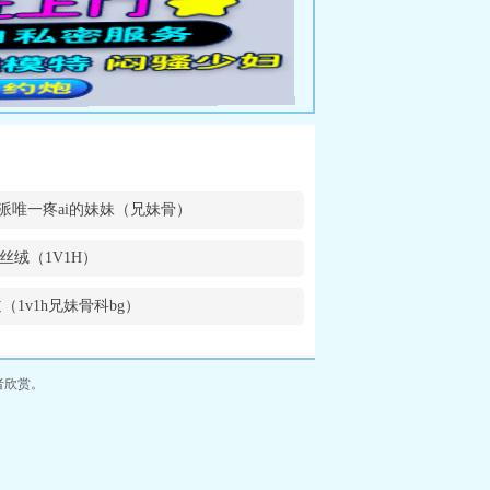
派唯一疼ai的妹妹（兄妹骨）
丝绒（1V1H）
（1v1h兄妹骨科bg）
者欣赏。