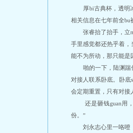
厚bi古典杯，透明冰
相关信息在七年前全bu
张睿抬了抬手，立ma
手里感觉都还热乎着，
能不为所动，那只能是
啪的一下，陆渊踹倒箱
对接人联系卧底。卧底s
会定期重置，只有对接人
还是砸钱guan用，
份。”
刘永志心里一咯噔，惴