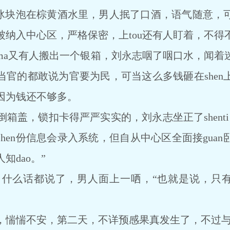
块泡在棕黄酒水里，男人抿了口酒，语气随意，
被纳入中心区，严格保密，上tou还有人盯着，不得
又有人搬出一个银箱，刘永志咽了咽口水，闻着
当官的都敢说为官要为民，可当这么多钱砸在shen
因为钱还不够多。
盖，锁扣卡得严严实实的，刘永志坐正了shenti
hen份信息会录入系统，但自从中心区全面接gua
知dao。”
什么话都说了，男人面上一哂，“也就是说，只有对
惴不安，第二天，不详预感果真发生了，不过与卧