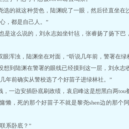
选的就这种货色，陆渊睨了一眼，然后径直坐在沙
放心，都是自己人。”
是这么说的，刘永志如坐针毡，张睿扬了扬下巴
浑浊，陆渊坐在对面，“听说几年前，警署在绿林
想到陆渊在警署的眼线已经摸到这一层，刘永志收
峰几年前确实从警校选了个好苗子进绿林社。”
一边安插卧底刷政绩，袁启峰这是想黑白两tou
慵懒，死的那个好苗子不就是黎尧shen边的那个
联系卧底？”