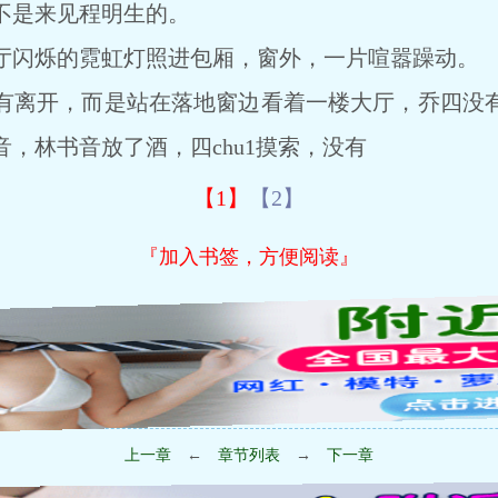
不是来见程明生的。
闪烁的霓虹灯照进包厢，窗外，一片喧嚣躁动。
离开，而是站在落地窗边看着一楼大厅，乔四没有
，林书音放了酒，四chu1摸索，没有
【1】
【2】
『加入书签，方便阅读』
上一章
←
章节列表
→
下一章