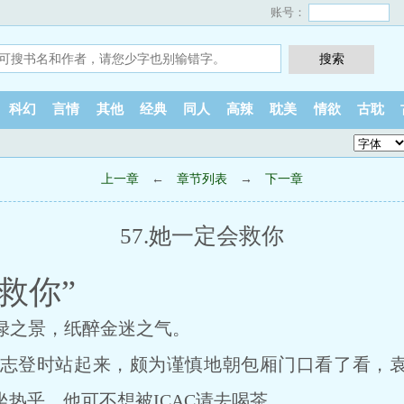
账号：
科幻
言情
其他
经典
同人
高辣
耽美
情欲
古耽
上一章
←
章节列表
→
下一章
57.她一定会救你
会救你”
之景，纸醉金迷之气。
登时站起来，颇为谨慎地朝包厢门口看了看，袁
刚坐热乎，他可不想被ICAC请去喝茶。