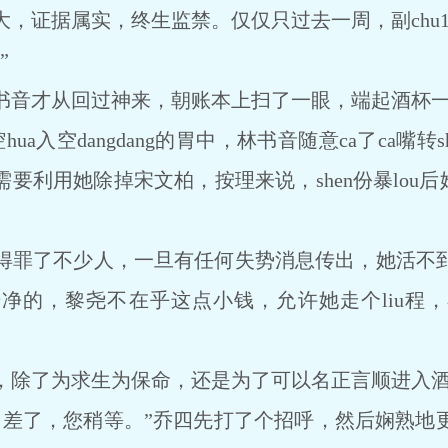
证据属实，终生监禁。仅仅只过去一周，副chu
”
音才从回过神来，朝账本上扫了一眼，端起酒杯一
a入空dangdang的胃中，林书音随意ca了ca嘴转
要利用她除掉宋文柏，按理来说，shen份暴lou后
罪了不少人，一旦有任何失势消息传出，她活不到
净的，黎尧不在乎这点小钱，允许她走个liu程
除了为求生为保命，还是为了可以名正言顺进入
了，您稍等。”乔四先打了个招呼，然后娴熟地