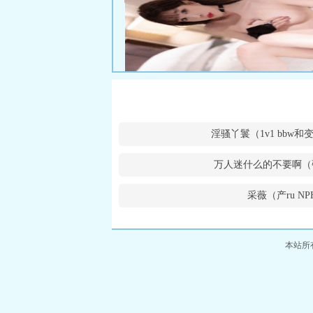
淫骚丫鬟（1v1 bbw
万人迷什么的不要啊（
采薇（产ru NP
本站所