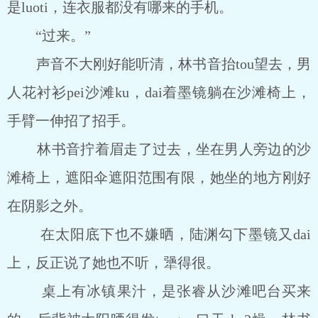
是luoti，连衣服都没有哪来的手机。
“过来。”
声音不大刚好能听清，林书音抬tou望去，男
人花衬衫pei沙滩ku，dai着墨镜躺在沙滩椅上，
手臂一伸招了招手。
林书音拧着眉走了过去，坐在男人旁边的沙
滩椅上，遮阳伞遮阳范围有限，她坐的地方刚好
在阴影之外。
在太阳底下也不嫌晒，陆渊勾下墨镜又dai
上，反正说了她也不听，犟得很。
桌上有冰镇果汁，是张睿从沙滩吧台买来