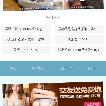
热门推荐
淫骚丫鬟（1v1 bbw和变态腹黑男）
据说我是病娇反派唯一疼ai的妹妹（兄妹骨）
万人迷什么的不要啊（强制NPH）
哄丝绒（1V1H）
采薇（产ru NPH）
偏离航道（1v1h兄妹骨科bg）
首页
我的书架
阅读记录
顶部↑