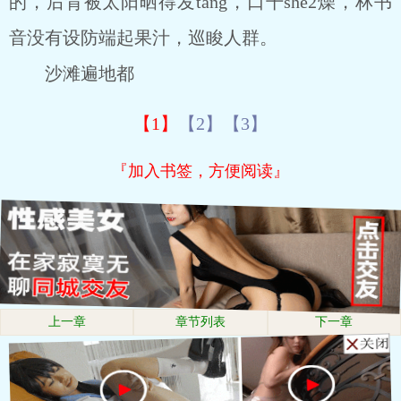
的，后背被太阳晒得发tang，口干she2燥，林书
音没有设防端起果汁，巡睃人群。
沙滩遍地都
【1】
【2】
【3】
『加入书签，方便阅读』
上一章
章节列表
下一章