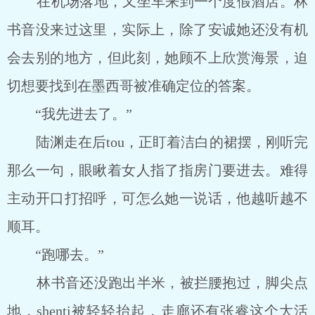
在机场落地，又坐车来到一个度假酒店。林
书音没来过这里，实际上，除了安诚她还没有机
会去别的地方，但此刻，她顾不上欣赏海景，迫
切想要找到在墨西哥被准确定位的答案。
“我先进去了。”
陆渊走在后tou，正盯着洁白的裙摆，刚听完
那么一句，眼瞅着女人指了指房门要进去。难得
主动开口打招呼，可怎么她一说话，他越听越不
顺耳。
“跑哪去。”
林书音还没跑出半米，被拦腰抱过，脚尖点
地，shenti被轻轻抬起，走廊还有张睿这个大活