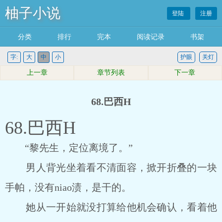
柚子小说
登陆
注册
分类
排行
完本
阅读记录
书架
字:
大
中
小
护眼
关灯
上一章
章节列表
下一章
68.巴西H
68.巴西H
“黎先生，定位离境了。”
男人背光坐着看不清面容，掀开折叠的一块
手帕，没有niao渍，是干的。
她从一开始就没打算给他机会确认，看着他