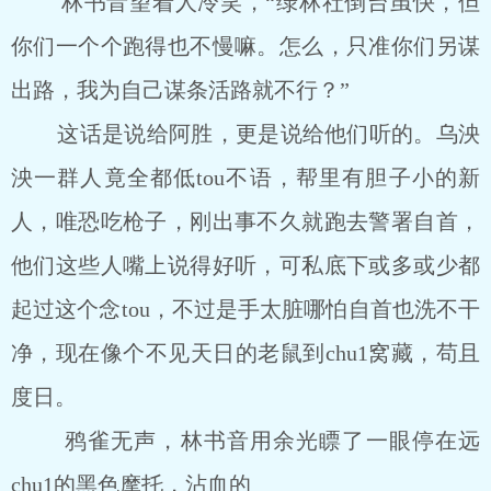
林书音望着人冷笑，“绿林社倒台虽快，但
你们一个个跑得也不慢嘛。怎么，只准你们另谋
出路，我为自己谋条活路就不行？”
这话是说给阿胜，更是说给他们听的。乌泱
泱一群人竟全都低tou不语，帮里有胆子小的新
人，唯恐吃枪子，刚出事不久就跑去警署自首，
他们这些人嘴上说得好听，可私底下或多或少都
起过这个念tou，不过是手太脏哪怕自首也洗不干
净，现在像个不见天日的老鼠到chu1窝藏，苟且
度日。
鸦雀无声，林书音用余光瞟了一眼停在远
chu1的黑色摩托，沾血的