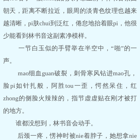
朝天，距离不断拉近，眼周的淡青色纹理也越来
越清晰，pi肤chui到泛红，倦怠地抬着眼pi，他很
少能看到林书音这副素净模样。
一节白玉似的手臂举在半空中，“啪”的一
声。
mao细血guan破裂，刺骨寒风钻进mao孔，
脸pi如针扎般，阿胜tou一歪，愕然呆住，红
zhong的侧脸火辣辣的，指节虚虚贴在刚才被打
的地方。
谁都没想到，林书音会动手。
后颈一疼，愣神时被nie着脖子，她想拿nie