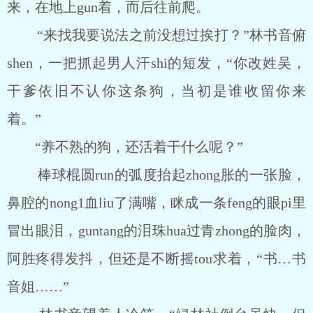
来，在地上gun着，而后往前爬。
“来找我要说法之前没想过挨打？”林书音俯
shen，一把抓起男人汗shi的短发，“你改姓吴，
干爹依旧不认你这条狗，当初是谁收留你来
着。”
“养不熟的狗，还活着干什么呢？”
棒球棍圆run的弧度抬起zhong胀的一张脸，
鼻腔的nong1血liu了满嘴，眯成一条feng的眼pi里
冒出眼泪，guntang的泪珠hua过青zhong的脸肉，
阿胜疼得发抖，但还是不断摇tou求着，“书…书
音姐……”