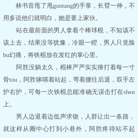
林书音甩了甩guntang的手掌，长臂一伸，不
用多说他们就明白，她是要上家伙。
站在最前面的男人拿着个棒球棍，不知该不
该上去，结果没等犹豫，冷眼一瞪，男人只觉脸
bu幻痛，将铁棍放在发红的掌心里。
阿胜没躺太久，棍棒严严实实捶打着每一寸
骨tou，阿胜哆嗦着站起，弯着腰往后退，双手左
护右护，可每一次铁棍总能准确无误击打在shen
上。
男人边退着边低声求饶，人群让出一条路，
就这样从圈中心打到小巷外，阿胜疼得站不起