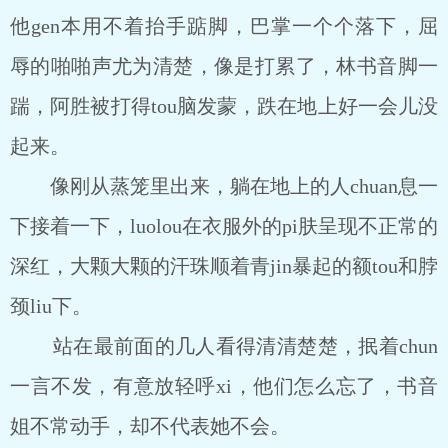
他gen本用不着抬手踮脚，巴掌一个个落下，屈
辱的啪啪声尤为清楚，像是打累了，林书音脚一
踹，阿胜被打得tou脑发蒙，跌在地上好一会儿没
起来。
像刚从蒸笼里出来，躺在地上的人chuan息一
下接着一下，luolou在衣服外的pi肤呈现不正常的
深红，大颗大颗的汗珠顺着青jin暴起的额tou和脖
颈liu下。
站在最前面的几人看得清清楚楚，抿着chun
一言不发，有意放轻呼xi，他们怎么忘了，书音
姐不常动手，却不代表她不会。