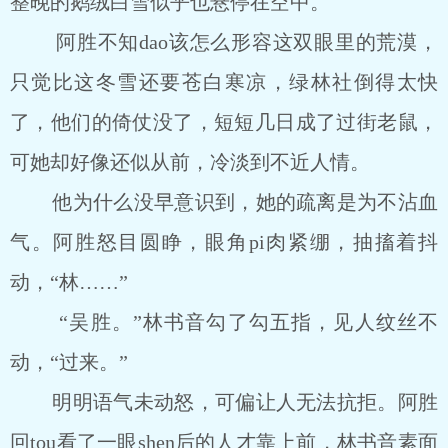
整晚的鹅绒白雪似乎也悬停在空中。
阿胜不知dao该怎么形容这双眼里的荒漠，
只觉比这冬雪还要苍白寒凉，绿林社倒得太快
了，他们的倚仗没了，短短几日成了过街老鼠，
可她却好像还似从前，冷淡到不近人情。
他为什么没早意识到，她的疏离是为不沾血
气。阿胜怒目圆睁，眼角pi肉紧绷，抽搐着抖
动，“林……”
“吴胜。”林书音勾了勾五指，见人纹丝不
动，“过来。”
明明语气未动怒，可偏让人无法抗拒。阿胜
回tou看了一眼shen后的人才靠上前，林书音素面