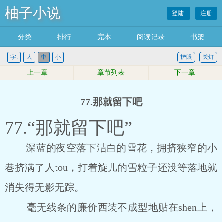
柚子小说
登陆
注册
分类
排行
完本
阅读记录
书架
字:
大
中
小
护眼
关灯
上一章
章节列表
下一章
77.那就留下吧
77.“那就留下吧”
深蓝的夜空落下洁白的雪花，拥挤狭窄的小
巷挤满了人tou，打着旋儿的雪粒子还没等落地就
消失得无影无踪。
毫无线条的廉价西装不成型地贴在shen上，