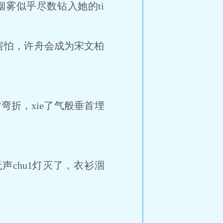
雾似乎尽数钻入她的ti
怕，许舟会成为宋文柏
折，xie了气般垂首埋
chu1灯灭了，衣衫洇