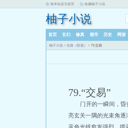
将本站设为首页
收藏柚子小说
柚子小说
首页
玄幻
修真
都市
历史
网游
柚子小说
>
生路（卧底）
> 79.交易
79.“交易”
门开的一瞬间，昏黄灯
亮玄关一隅的光束角逐
蓝色光线愈发强烈，搅