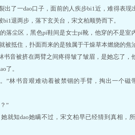
一dao口子，面前的人疾步bi1近，难得表现出
bi1退两步，落下玄关台，宋文柏顺势而下。
的落尘区，黑色pi鞋间是女士pi靴，他穿的不是室
眼，就被抵住，扑面而来的是独属于干燥草本燃烧的焦
书音被挤在两臂之间疼得皱了皱眉，是她忘了，他
ao了。
”林书音艰难动着被禁锢的手臂，掏出一个磁带
？”
就知dao她瞒不过，宋文柏早已经猜到真相，所