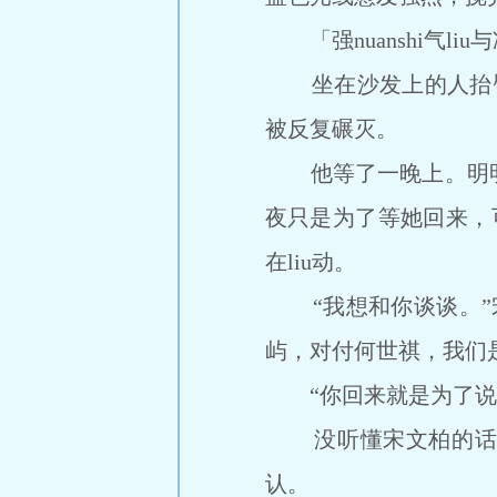
「强nuanshi气l
坐在沙发上的人抬臂关
被反复碾灭。
他等了一晚上。明明
夜只是为了等她回来，
在liu动。
“我想和你谈谈。”宋
屿，对付何世祺，我们
“你回来就是为了说
没听懂宋文柏的话意，
认。