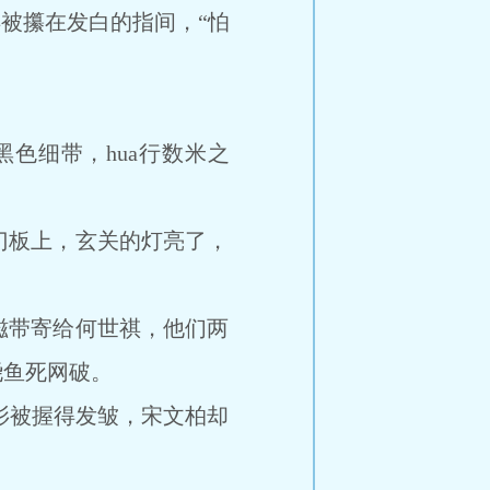
被攥在发白的指间，“怕
细带，hua行数米之
门板上，玄关的灯亮了，
带寄给何世祺，他们两
尧鱼死网破。
衫被握得发皱，宋文柏却