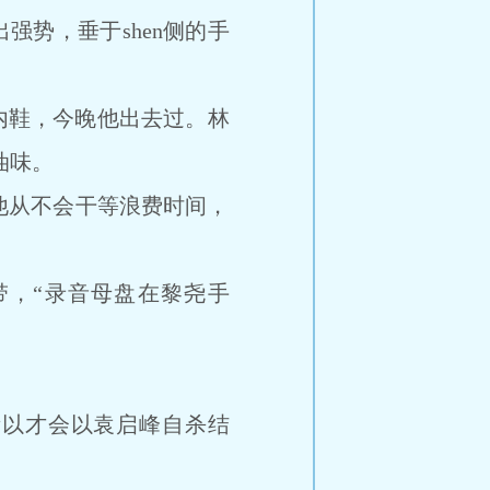
强势，垂于shen侧的手
内鞋，今晚他出去过。林
油味。
从不会干等浪费时间，
，“录音母盘在黎尧手
以才会以袁启峰自杀结