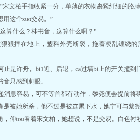
宋文柏手指收紧一分，单薄的衣物裹紧纤细的胳膊
用这个zuo交易。”
算什么？林书音，这算什么啊？”
狠摔在地上，塑料外壳断裂，拖着凌乱缠绕的黑色
是许舟。bi1近、后退，ca过墙bi上的开关撞到
书音只感到刺眼。
消息容易，可不等首都有动作，黎尧便会提前将磁
峰是被她所杀，他不过是被连累下水，她宁可与黎
仰tou看着宋文柏，她想说，不是交易。白色衬