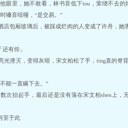
里，她不敢看，林书音低下tou，萦绕不去的烟
口时嗓音喑哑，“是交易。”
店包厢玻璃后，被踩成烂肉的人变成了许舟，她害
。
「还有你」
湮灭，变得灰暗，宋文柏松了手，ting直的脊背弯
不能一直瞒下去。”
抬起手，最后还是没有落在宋文柏shen上，无声
何至于此