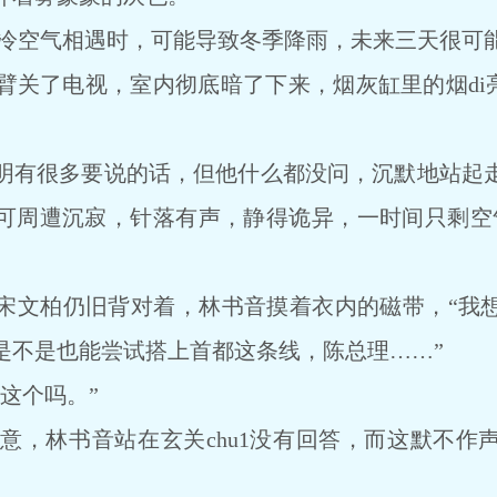
iu与冷空气相遇时，可能导致冬季降雨，未来三天很
了电视，室内彻底暗了下来，烟灰缸里的烟di亮
有很多要说的话，但他什么都没问，沉默地站起走
可周遭沉寂，针落有声，静得诡异，一时间只剩空气中
文柏仍旧背对着，林书音摸着衣内的磁带，“我
是不是也能尝试搭上首都这条线，陈总理……”
这个吗。”
林书音站在玄关chu1没有回答，而这默不作