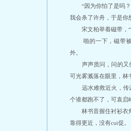
“因为你怕了是吗？”
我会杀了许舟，于是你想
宋文柏举着磁带，“这
啪的一下，磁带被狠
外。
声声质问，问的又何止
可光雾溅落在眼里，林
远水难救近火，传递
个谁都跑不了，可袁启
林书音握住衬衫衣角，
靠得更近，没有cui促。