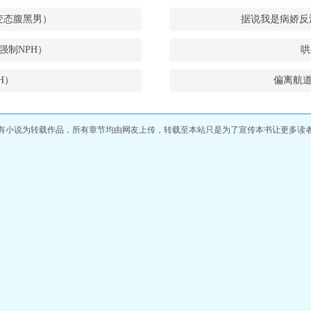
w和变态腹黑男）
据说我是病娇反
强制NPH）
哄
H）
偏离航道
有小说为转载作品，所有章节均由网友上传，转载至本站只是为了宣传本书让更多读