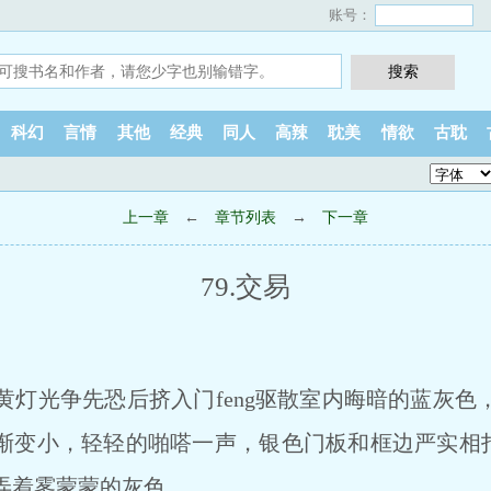
账号：
科幻
言情
其他
经典
同人
高辣
耽美
情欲
古耽
上一章
←
章节列表
→
下一章
79.交易
光争先恐后挤入门feng驱散室内晦暗的蓝灰色
渐变小，轻轻的啪嗒一声，银色门板和框边严实相扣
弄着雾蒙蒙的灰色。