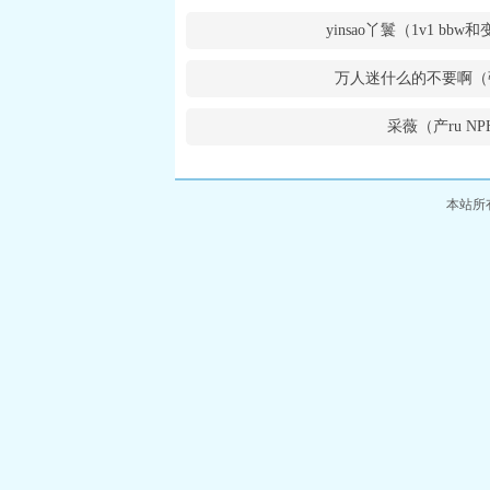
yinsao丫鬟（1v1 bb
万人迷什么的不要啊（
采薇（产ru NP
本站所