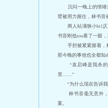
沉闷一晚上的情绪裂出了
臂被用力握住，林书音被
两人站满狭小bi1仄
书音刚低tou看了一
手肘被紧紧握着，林
那今晚的事他也全都知d
“袁启峰是我杀的。
里……”
“为什么现在告诉我
林书音毫无意外，她
案。