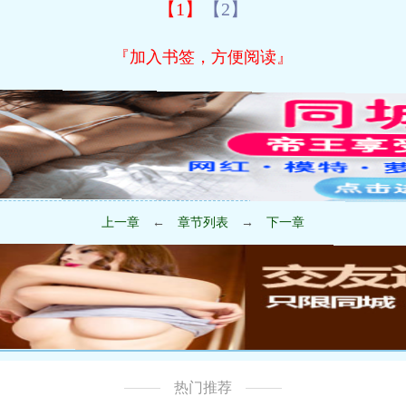
【1】
【2】
『加入书签，方便阅读』
上一章
←
章节列表
→
下一章
热门推荐