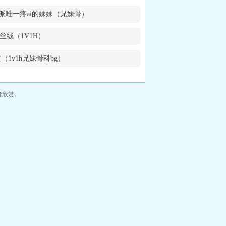
派唯一疼ai的妹妹（兄妹骨）
丝绒（1V1H）
（1v1h兄妹骨科bg）
者欣赏。