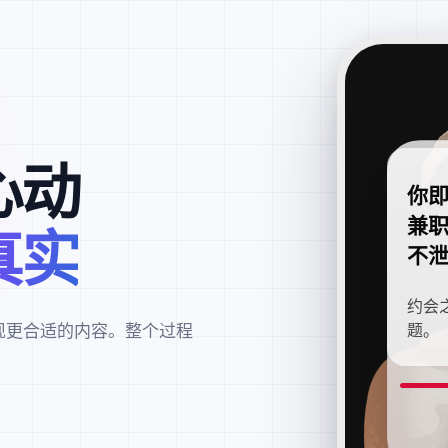
心动
你
兼
真实
不
约会
现更合适的内容。整个过程
题。