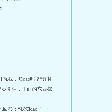
的。
我，知dao吗？”许栩
是零食柜，里面的东西都
答：“我知dao了。”