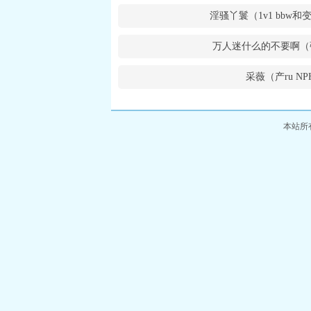
淫骚丫鬟（1v1 bbw
万人迷什么的不要啊（
采薇（产ru NP
本站所