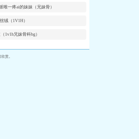
派唯一疼ai的妹妹（兄妹骨）
丝绒（1V1H）
（1v1h兄妹骨科bg）
者欣赏。