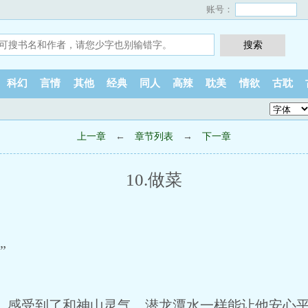
账号：
科幻
言情
其他
经典
同人
高辣
耽美
情欲
古耽
上一章
←
章节列表
→
下一章
10.做菜
”
感受到了和神山灵气、潜龙潭水一样能让他安心平