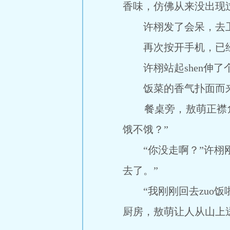
香味，仿佛从来没出现
许栩发了会呆，去卫生
再次按开手机，已经
许栩站起shen伸了
饭菜的香气扑面而
餐桌旁，敖萌正襟危坐
饿不饿？”
“你没走啊？”许栩刚
去了。”
“我刚刚回去zuo饭
厨房，敖萌让人从山上