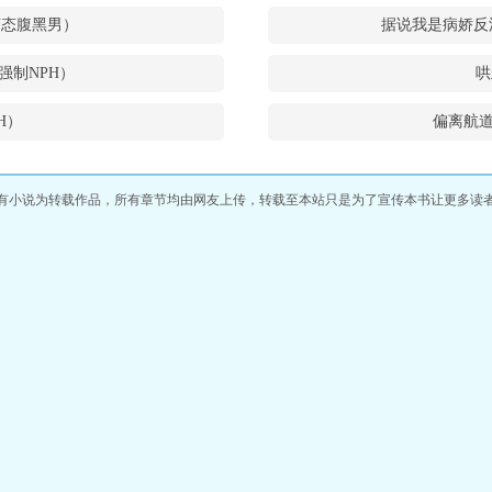
和变态腹黑男）
据说我是病娇反
强制NPH）
哄
H）
偏离航道
有小说为转载作品，所有章节均由网友上传，转载至本站只是为了宣传本书让更多读