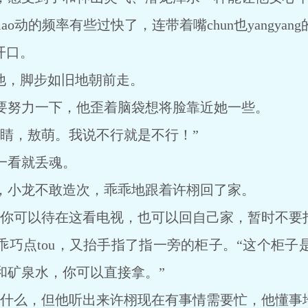
o动的频率有些过快了，连带着嘴chun也yangyang
开口。
，脚步如旧地朝前走。
努力一下，他歪着脑袋想将脸靠近她一些。
，敖萌。我说不行就是不行！”
看就丢魂。
小龙不敢造次，乖乖地跟着许栩回了家。
可以待在这看电视，也可以回自己家，暂时不要打扰
乖巧点tou，又抬手指了指一旁的柜子。“这个柜子
和矿泉水，你可以直接拿。”
么，但他听出来许栩现在有事情需要忙，他懂事地回