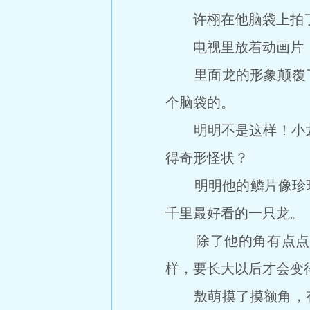
许栩在他脑袋上拍了拍
电视里放着动画片，
里面龙的形象颠覆了敖
个脑袋的。
明明不是这样！小龙
得奇形怪状？
明明他的鳞片像珍珠一
千里最好看的一只龙。
除了他的角有点点小
样，要长大以后才会变
敖萌摸了摸额角，有点