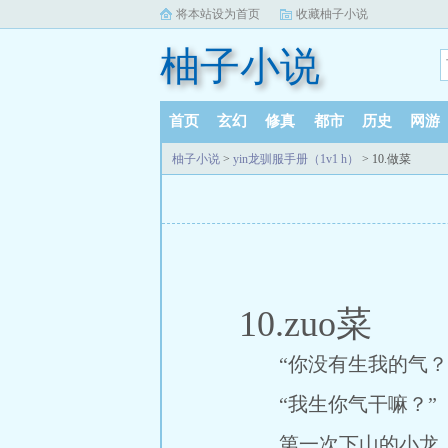
将本站设为首页
收藏柚子小说
柚子小说
首页
玄幻
修真
都市
历史
网游
柚子小说
>
yin龙驯服手册（1v1 h）
> 10.做菜
10.zuo菜
“你没有生我的气？
“我生你气干嘛？”
第一次下山的小龙，